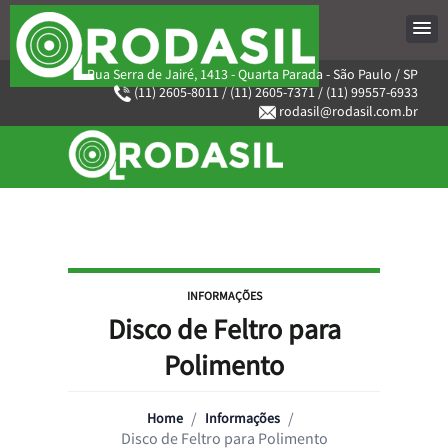
Rua Serra de Jairé, 1413 - Quarta Parada - São Paulo / SP
(11) 2605-8011
/
(11) 2605-7371
/
(11) 99557-6933
rodasil@rodasil.com.br
INFORMAÇÕES
Disco de Feltro para
Polimento
/
/
Home
Informações
Disco de Feltro para Polimento