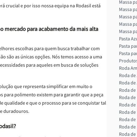
Massa pa
á crucial e por isso nossa equipa na Rodasil está
Massa pa
Massa pa
Massa pa
l no mercado para acabamento da mais alta
Massa pa
Pasta Az
Pasta pa
elhores escolhas para quem busca trabalhar com
Pasta pa
ão são as únicas opções. Nós temos acesso a uma
Produtos
necessidades para aqueles em busca de soluções
Roda Ama
Roda de
Roda de 
solução que representa simplificar em muito o
Roda de
os para polimento existem para garantir que a peça
Roda de 
 qualidade e que o processo para se conquistar tal
Roda de 
 e duradouros.
Roda de 
Roda de
odasil?
Roda de 
Roda de 