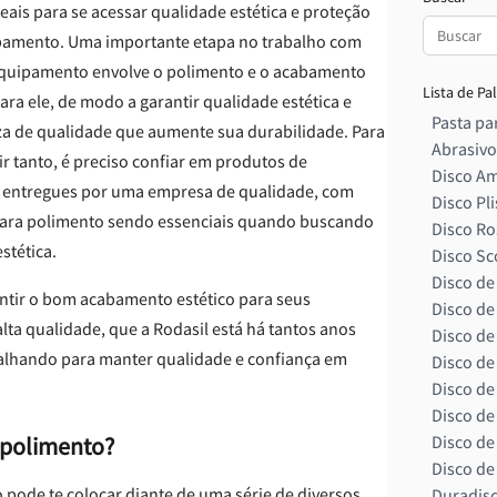
eais para se acessar qualidade estética e proteção
bamento. Uma importante etapa no trabalho com
quipamento envolve o polimento e o acabamento
Lista de Pa
ara ele, de modo a garantir qualidade estética e
Pasta par
a de qualidade que aumente sua durabilidade. Para
Abrasivo
r tanto, é preciso confiar em produtos de
Disco Am
 entregues por uma empresa de qualidade, com
Disco Pl
ara polimento sendo essenciais quando buscando
Disco Ro
stética.
Disco Sc
Disco de
antir o bom acabamento estético para seus
Disco de
lta qualidade, que a Rodasil está há tantos anos
Disco de
alhando para manter qualidade e confiança em
Disco de
Disco de
Disco de
e polimento?
Disco de
Disco de
 pode te colocar diante de uma série de diversos
Duradis