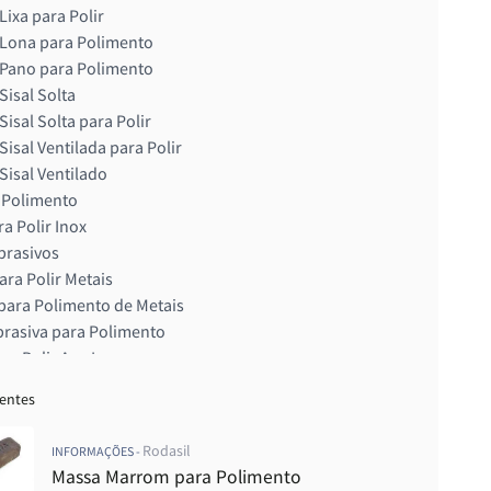
Lixa para Polir
Lona para Polimento
Pano para Polimento
Sisal Solta
isal Solta para Polir
Sisal Ventilada para Polir
Sisal Ventilado
 Polimento
a Polir Inox
brasivos
ara Polir Metais
para Polimento de Metais
rasiva para Polimento
ra Polir Aço Inox
o de Inox
centes
para Polir Inox
 Brim para Polimento
Rodasil
INFORMAÇÕES -
e Polimento
Massa Marrom para Polimento
ra Polimento de Metais