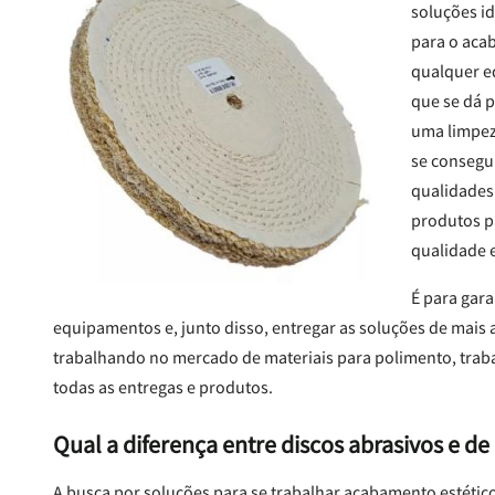
soluções id
para o aca
qualquer e
que se dá p
uma limpez
se consegui
qualidades
produtos p
qualidade e
É para gar
equipamentos e, junto disso, entregar as soluções de mais a
trabalhando no mercado de materiais para polimento, trab
todas as entregas e produtos.
Qual a diferença entre discos abrasivos e d
A busca por soluções para se trabalhar acabamento estético