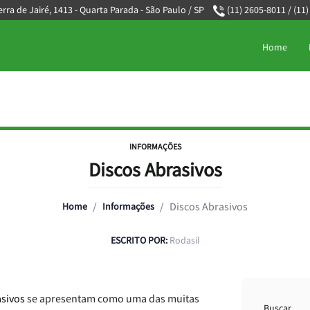
rra de Jairé, 1413 - Quarta Parada - São Paulo / SP
(11) 2605-8011
/
(11
Home
INFORMAÇÕES
Discos Abrasivos
/
/
Discos Abrasivos
Home
Informações
ESCRITO POR:
Rodasil
asivos
se apresentam como uma das muitas
Buscar