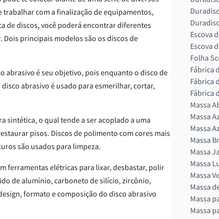
Duradisc
 trabalhar com a finalização de equipamentos,
Duradisc
ica de discos, você poderá encontrar diferentes
Escova d
. Dois principais modelos são os discos de
Escova d
Folha Sc
Fábrica 
o abrasivo é seu objetivo, pois enquanto o disco de
Fábrica 
 disco abrasivo é usado para esmerilhar, cortar,
Fábrica 
Massa A
Massa Az
ra sintética, o qual tende a ser acoplado a uma
Massa Az
e restaurar pisos. Discos de polimento com cores mais
Massa Br
curos são usados para limpeza.
Massa Ja
Massa L
 ferramentas elétricas para lixar, desbastar, polir
Massa Ve
do de alumínio, carboneto de silício, zircônio,
Massa de
design, formato e composição do disco abrasivo
Massa pa
Massa pa