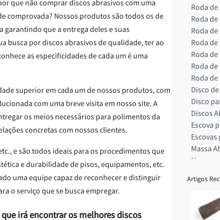
 por que não comprar discos abrasivos com uma
Roda de 
ade comprovada? Nossos produtos são todos os de
Roda de 
a garantindo que a entrega deles e suas
Roda de 
ua busca por discos abrasivos de qualidade, ter ao
Roda de 
Roda de S
conhece as especificidades de cada um é uma
Roda de 
Roda de 
Disco de
dade superior em cada um de nossos produtos, com
Disco par
lucionada com uma breve visita em nosso site. A
Discos A
entregar os meios necessários para polimentos da
Escova p
elações concretas com nossos clientes.
Escovas 
Massa Ab
tc., e são todos ideais para os procedimentos que
Massa pa
tica e durabilidade de pisos, equipamentos, etc.
Poliment
lado uma equipe capaz de reconhecer e distinguir
Artigos Re
Produto 
ara o serviço que se busca empregar.
Rodas de
Rodas d
 que irá encontrar os melhores discos
Rodas pa