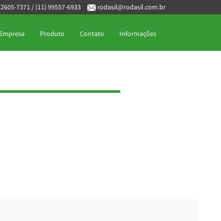
) 2605-7371
/
(11) 99557-6933
rodasil@rodasil.com.br
Empresa
Produto
Contato
Informações