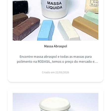
Massa Abraspol
Encontre massa abraspol e todas as massas para
polimento na RODASIL, temos o preço do mercado e
profissionais qualificados para propor as soluções
adequadas, conheça já!
Criado em 22/05/2026