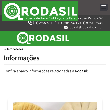
Rua Serra de Jairé, 1413 - Quarta Parada - São Paulo / SP
(11) 2605-8011
/
(11) 2605-7371
/
(11) 99557-6933
rodasil@rodasil.com.br
>>
Informações
Informações
Confira abaixo informações relacionadas a
Rodasil
: