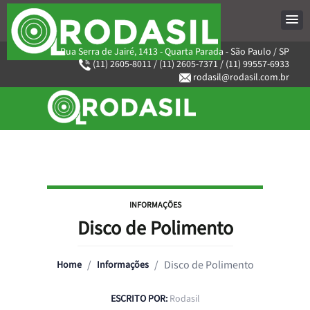
Rua Serra de Jairé, 1413 - Quarta Parada - São Paulo / SP
(11) 2605-8011
/
(11) 2605-7371
/
(11) 99557-6933
rodasil@rodasil.com.br
INFORMAÇÕES
Disco de Polimento
/
/
Disco de Polimento
Home
Informações
ESCRITO POR:
Rodasil