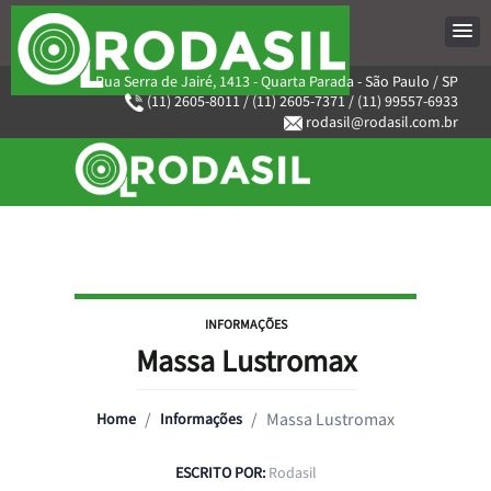
Rua Serra de Jairé, 1413 - Quarta Parada - São Paulo / SP
(11) 2605-8011
/
(11) 2605-7371
/
(11) 99557-6933
rodasil@rodasil.com.br
INFORMAÇÕES
Massa Lustromax
/
/
Massa Lustromax
Home
Informações
ESCRITO POR:
Rodasil